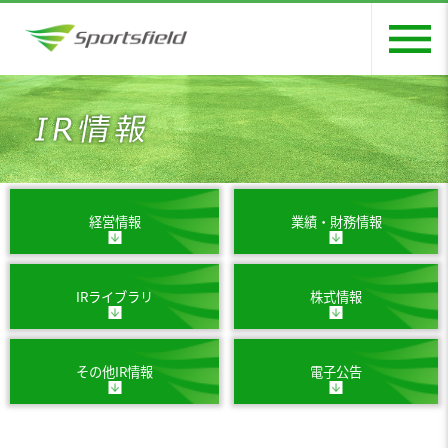
menu
経営情報
業績・財務情報
IRライブラリ
株式情報
その他IR情報
電子公告